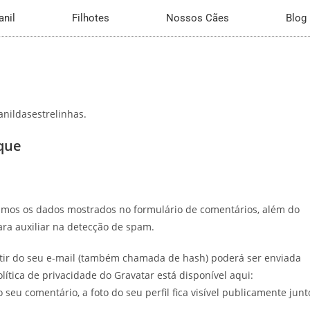
anil
Filhotes
Nossos Cães
Blog
anildasestrelinhas.
que
tamos os dados mostrados no formulário de comentários, além do
ara auxiliar na detecção de spam.
tir do seu e-mail (também chamada de hash) poderá ser enviada
olítica de privacidade do Gravatar está disponível aqui:
seu comentário, a foto do seu perfil fica visível publicamente junt