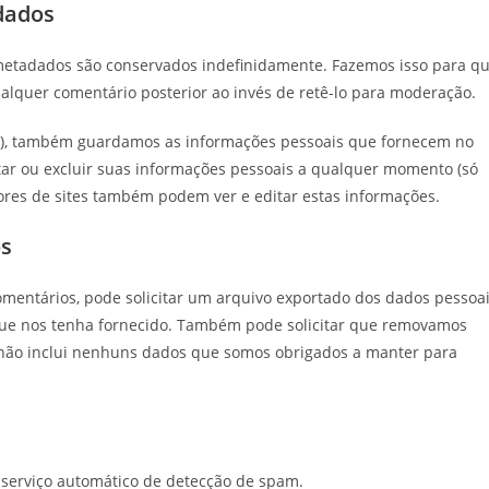
dados
 metadados são conservados indefinidamente. Fazemos isso para q
alquer comentário posterior ao invés de retê-lo para moderação.
ver), também guardamos as informações pessoais que fornecem no
itar ou excluir suas informações pessoais a qualquer momento (só
ores de sites também podem ver e editar estas informações.
os
comentários, pode solicitar um arquivo exportado dos dados pessoa
que nos tenha fornecido. Também pode solicitar que removamos
não inclui nenhuns dados que somos obrigados a manter para
serviço automático de detecção de spam.